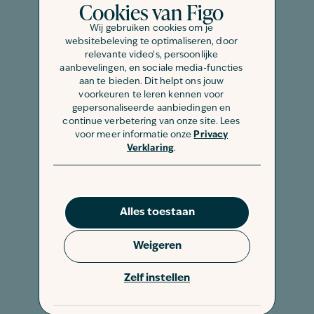
Cookies van Figo
ausruhen (er sollte sich nicht in der
Wij gebruiken cookies om je
Sonne aufhalten). Am besten lassen Sie
websitebeleving te optimaliseren, door
Ihren Hund jetzt so viel wie möglich in
relevante video's, persoonlijke
Ruhe, auch wenn Sie ihn am liebsten
aanbevelingen, en sociale media-functies
aan te bieden. Dit helpt ons jouw
verwöhnen möchten. Wenn Ihr Hund
voorkeuren te leren kennen voor
sein Bedürfnis erledigen möchte,
gepersonaliseerde aanbiedingen en
verhindern Sie, dass er sich dabei
continue verbetering van onze site. Lees
voor meer informatie onze
Privacy
wehtut. Geben Sie Ihrem Hund
Verklaring
.
während seiner Genesungszeit kleine
Portionen zu essen und zu trinken.
Bei der Kastration werden in der Regel
Alles toestaan
selbstauflösende Nähte verwendet.
Neigt Ihr Hund dazu, die Wunde zu
Weigeren
beißen oder an ihr herumzulecken?
Zelf instellen
Eine Halskrause oder ein medizinischer
Anzug, oft Pet-Shirt genannt, kann