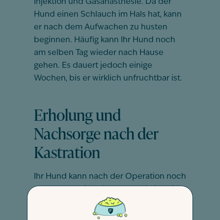
Injektion und Gasanästhesie. Da der
Hund einen Schlauch im Hals hat, kann
er nach dem Aufwachen zu husten
beginnen. Häufig kann Ihr Hund noch
am selben Tag wieder nach Hause
gehen. Es dauert jedoch einige
Wochen, bis er wirklich unfruchtbar ist.
Erholung und
Nachsorge nach der
Kastration
Ihr Hund kann nach der Operation noch
etwas schläfrig sein. Lassen Sie ihn sich
an einem schönen warmen Ort, wie
zum Beispiel in der Nähe des Kamins