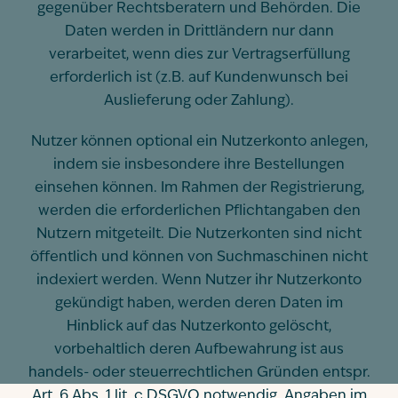
gegenüber Rechtsberatern und Behörden. Die
Daten werden in Drittländern nur dann
verarbeitet, wenn dies zur Vertragserfüllung
erforderlich ist (z.B. auf Kundenwunsch bei
Auslieferung oder Zahlung).
Nutzer können optional ein Nutzerkonto anlegen,
indem sie insbesondere ihre Bestellungen
einsehen können. Im Rahmen der Registrierung,
werden die erforderlichen Pflichtangaben den
Nutzern mitgeteilt. Die Nutzerkonten sind nicht
öffentlich und können von Suchmaschinen nicht
indexiert werden. Wenn Nutzer ihr Nutzerkonto
gekündigt haben, werden deren Daten im
Hinblick auf das Nutzerkonto gelöscht,
vorbehaltlich deren Aufbewahrung ist aus
handels- oder steuerrechtlichen Gründen entspr.
Art. 6 Abs. 1 lit. c DSGVO notwendig. Angaben im