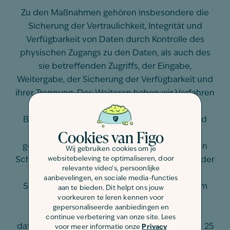
Zu den Maßnahmen gehören insbesondere die
Sicherung der Vertraulichkeit, Integrität und
Verfügbarkeit von Daten durch Kontrolle des
physischen Zugangs zu den Daten, als auch des
sie betreffenden Zugriffs, der Eingabe,
Weitergabe, der Sicherung der Verfügbarkeit und
ihrer Trennung. Des Weiteren haben wir Verfahren
eingerichtet, die eine Wahrnehmung von
Betroffenenrechten, Löschung von Daten und
Cookies van Figo
Reaktion auf Gefährdung der Daten
gewährleisten. Ferner berücksichtigen wir den
Wij gebruiken cookies om je
websitebeleving te optimaliseren, door
Schutz personenbezogener Daten bereits bei der
relevante video's, persoonlijke
Entwicklung, bzw. Auswahl von Hardware,
aanbevelingen, en sociale media-functies
Software sowie Verfahren, entsprechend dem
aan te bieden. Dit helpt ons jouw
voorkeuren te leren kennen voor
Prinzip des Datenschutzes durch
gepersonaliseerde aanbiedingen en
Technikgestaltung und durch
continue verbetering van onze site. Lees
datenschutzfreundliche Voreinstellungen (Art. 25
voor meer informatie onze
Privacy