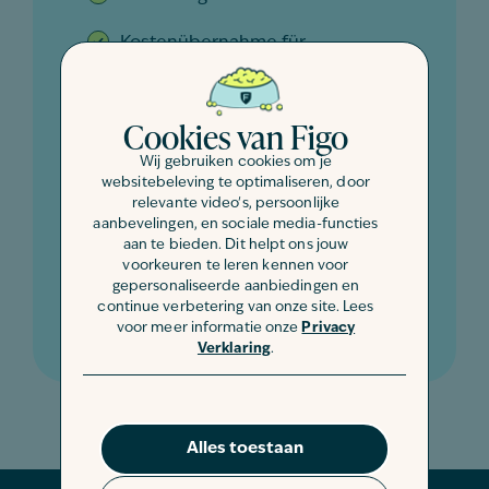
Kostenübernahme für
Operationen
Freie Tierarzt- und Klinikwahl
Cookies van Figo
Wij gebruiken cookies om je
Euthanasie
websitebeleving te optimaliseren, door
relevante video's, persoonlijke
Wartezeit 30 Tage
aanbevelingen, en sociale media-functies
aan te bieden. Dit helpt ons jouw
Aufnahme & Pflege in einer Klinik
voorkeuren te leren kennen voor
im Anschluss an eine
gepersonaliseerde aanbiedingen en
continue verbetering van onze site. Lees
Behandlung / Operation
voor meer informatie onze
Privacy
Verklaring
.
Alles toestaan