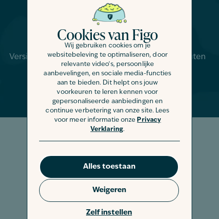
der Schutz.
Cookies van Figo
Wij gebruiken cookies om je
websitebeleving te optimaliseren, door
Versichere Deinen Welpen innerhalb von 2 Minuten
relevante video's, persoonlijke
aanbevelingen, en sociale media-functies
Beitrag berechnen
aan te bieden. Dit helpt ons jouw
voorkeuren te leren kennen voor
gepersonaliseerde aanbiedingen en
continue verbetering van onze site. Lees
voor meer informatie onze
Privacy
Verklaring
.
Alles toestaan
Weigeren
Zelf instellen