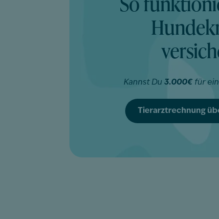
So funktioni
Hundekr
versic
Kannst Du
3.000€
für ei
Tierarztrechnung ü