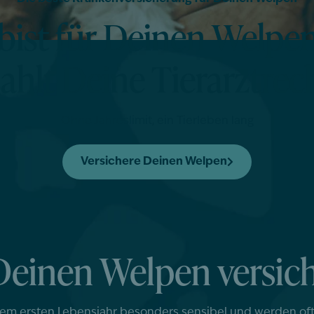
bist für Deinen Welpen
zahlt Deine Tierarztre
Ohne Jahreslimit, ein Tierleben lang
Versichere Deinen Welpen
inen Welpen versiche
rem ersten Lebensjahr besonders sensibel und werden of