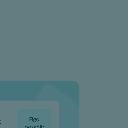
Figo
€
bezahlt: