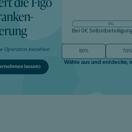
ert die Figo
anken­
herung
0%
Bei 0€ Selbstbeteiligun
ne Operation bezahlen
50%
70
Wähle aus und entdecke, 
bernehmen lassen