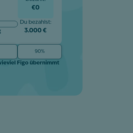
€0
Du bezahlst:
3.000 €
g
%
90%
wieviel Figo übernimmt