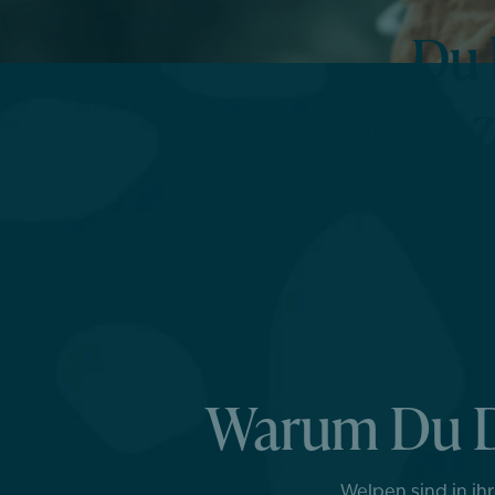
Du 
Figo 
Warum Du De
Welpen sind in ih