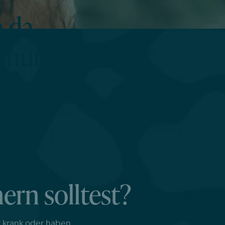
 da,
chnung
rn solltest?
t krank oder haben