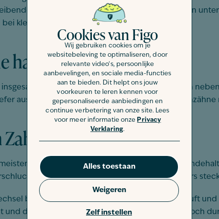
bleibenden Zähne. Die Dauer des Zahnwechsels kann unters
 bei kleineren.
Cookies van Figo
Wij gebruiken cookies om je
ne hat ein Hund?
websitebeleving te optimaliseren, door
relevante video's, persoonlijke
aanbevelingen, en sociale media-functies
aan te bieden. Dit helpt ons jouw
 insgesamt 42 Zähnen. Im Oberkiefer befinden sich nebe
voorkeuren te leren kennen voor
iefer aus. Allerdings haben Hunde dort zwei Backenzähne 
gepersonaliseerde aanbiedingen en
continue verbetering van onze site. Lees
voor meer informatie onze
Privacy
m Zahnwechsel
Verklaring
.
n meisten Hunden ohne größere Probleme. Viele Hundehalt
Alles toestaan
schluckt oder bleiben im Spielzeug des Vierbeiners stec
Weigeren
echsel bei Ihrem Hund nicht ohne Störungen verläuft und
ällt und der darunter liegende bleibende Zahn dennoch dur
Zelf instellen