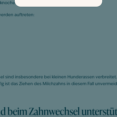
rknochen.
erden auftreten:
ind insbesondere bei kleinen Hunderassen verbreitet. Is
ig ist das Ziehen des Milchzahns in diesem Fall unvermei
nd beim Zahnwechsel unterstü