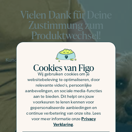
Vielen Dank für Deine
Zustimmung zum
Produktwechsel!
Wir freuen uns, Dir auch zukünftig besten
Kundenservice und umfassendste Leistungen bieten
Cookies van Figo
zu können!
Wij gebruiken cookies om je
websitebeleving te optimaliseren, door
relevante video's, persoonlijke
aanbevelingen, en sociale media-functies
aan te bieden. Dit helpt ons jouw
voorkeuren te leren kennen voor
gepersonaliseerde aanbiedingen en
continue verbetering van onze site. Lees
voor meer informatie onze
Privacy
Verklaring
.