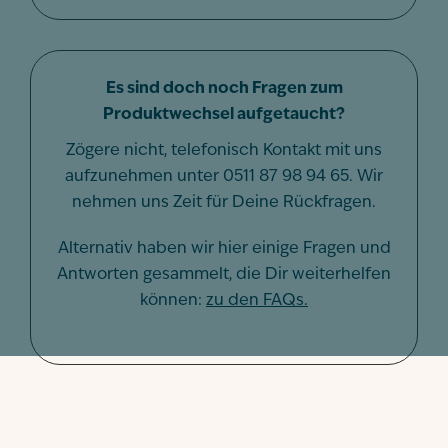
Es sind doch noch Fragen zum
Produktwechsel aufgetaucht?
Zögere nicht, telefonisch Kontakt mit uns
aufzunehmen unter 0511 87 98 94 65. Wir
nehmen uns Zeit für Deine Rückfragen.
Alternativ haben wir hier einige Fragen und
Antworten gesammelt, die Dir weiterhelfen
können:
zu den FAQs.
Home
-
Bestaetigung produktwechsel