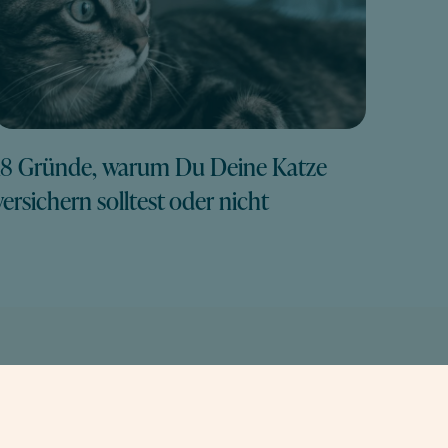
18 Gründe, warum Du Deine Katze
versichern solltest oder nicht