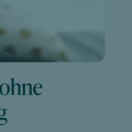
 ohne
g