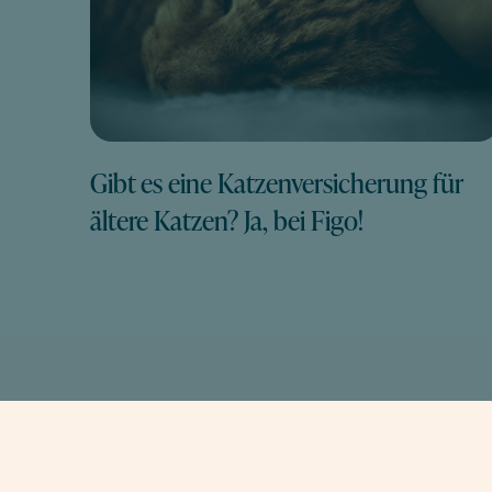
Gibt es eine Katzenversicherung für
ältere Katzen? Ja, bei Figo!