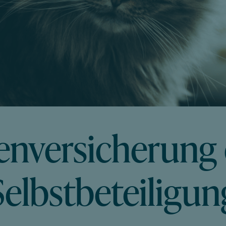
enversicherung
Selbstbeteiligun