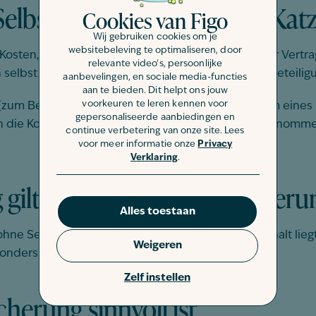
elbstbeteiligung bei einer Ka
Cookies van Figo
Wij gebruiken cookies om je
websitebeleving te optimaliseren, door
 Kosten, die die Katzenversicherung im Rahmen der Vertr
relevante video's, persoonlijke
selbst tragen muss, spricht man von einer Selbstbeteilig
aanbevelingen, en sociale media-functies
aan te bieden. Dit helpt ons jouw
voorkeuren te leren kennen voor
(zum Beispiel 50 Euro je Schadensfall) oder in Form eines
gepersonaliseerde aanbiedingen en
ie Kosten vollständig von der Versicherung übernommen
continue verbetering van onze site. Lees
voor meer informatie onze
Privacy
Verklaring
.
 gilt bei den Katzenversicher
Alles toestaan
ne Selbstbeteiligung abschließen. Der Selbstbehalt lieg
Weigeren
onders günstige Tarife anbieten zu können.
Zelf instellen
herung sinnvoll ist