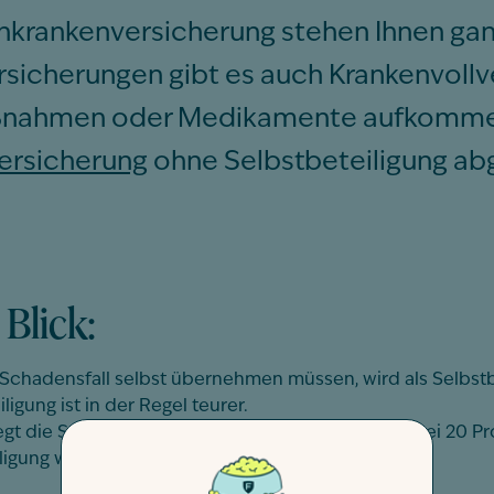
krankenversicherung stehen Ihnen ganz
sicherungen gibt es auch Krankenvollv
nahmen oder Medikamente aufkommen.
ersicherung
ohne Selbstbeteiligung ab
Blick:
Schadensfall selbst übernehmen müssen, wird als Selbstb
gung ist in der Regel teurer.
egt die Selbstbeteiligung
beim OP-Kostenschutz bei 20 Pr
ligung wählen können.