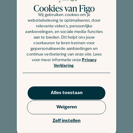
Cookies van Figo
Es gibt mittlerweile unzählige
Wij gebruiken cookies om je
verschiedene Sorten Katzenstreu und
websitebeleving te optimaliseren, door
die Wahl des passenden Produkts kann
relevante video's, persoonlijke
mitunter einen erheblichen Einfluss auf
aanbevelingen, en sociale media-functies
aan te bieden. Dit helpt ons jouw
die Akzeptanz des Vierbeiners haben.
voorkeuren te leren kennen voor
Bei Jungtieren sollte nach Möglichkeit
gepersonaliseerde aanbiedingen en
continue verbetering van onze site. Lees
auf ein Klumpstreu verzichtet werden.
voor meer informatie onze
Privacy
Verklaring
.
Für ausgewachsene Katzen kann dieses
jedoch ohne Weiteres genutzt werden.
Grundsätzlich lohnt es sich meist,
etwas mehr Geld in ein hochwertiges
Alles toestaan
Katzenstreu zu investieren. Stark
Weigeren
parfümierte Sorten stellen hingegen
generell keine gute Wahl dar. Denn ihr
Zelf instellen
Geruch mag zwar für die menschliche
Nase angenehm sein. Katzen können