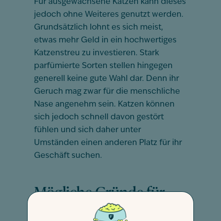
Für ausgewachsene Katzen kann dieses
jedoch ohne Weiteres genutzt werden.
Grundsätzlich lohnt es sich meist,
etwas mehr Geld in ein hochwertiges
Katzenstreu zu investieren. Stark
parfümierte Sorten stellen hingegen
generell keine gute Wahl dar. Denn ihr
Geruch mag zwar für die menschliche
Nase angenehm sein. Katzen können
sich jedoch schnell davon gestört
fühlen und sich daher unter
Umständen einen anderen Platz für ihr
Geschäft suchen.
Mögliche Gründe für
plötzliche Unsauberkeit