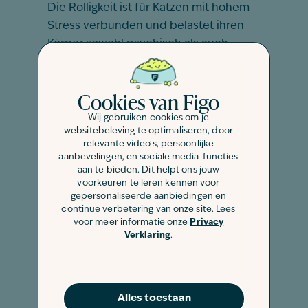
Die Rolligkeit ist für Katzen mit hohem
Stress verbunden und belastet ihren
Körper sowohl psychisch als auch
körperlich sehr stark. Oftmals
vergessen die Tiere grundlegende
Cookies van Figo
Bedürfnisse und fressen kaum noch
oder gehen nicht mehr regelmäßig auf
Wij gebruiken cookies om je
websitebeleving te optimaliseren, door
das Katzenklo.
relevante video's, persoonlijke
aanbevelingen, en sociale media-functies
Zudem besteht gerade bei Katzen, die
aan te bieden. Dit helpt ons jouw
nicht als Zuchttiere eingesetzt werden
voorkeuren te leren kennen voor
gepersonaliseerde aanbiedingen en
sollen und die eine Dauerrolligkeit
continue verbetering van onze site. Lees
entwickeln, ein deutlich höheres Risiko
voor meer informatie onze
Privacy
Verklaring
.
für die Bildung von Tumoren.
Mit
einer
Katzenkrankenversicherung
von
Alles toestaan
Figo können Sie sich vor diesen Kosten