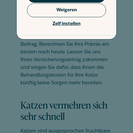
schützen. Haben Sie ein Kätzchen?
Weigeren
Denken Sie auch daran, Ihr junges
Kätzchen so früh wie möglich zu
Zelf instellen
versichern – je früher Ihr
Katzenbaby
versichert
ist, desto günstiger Ihr
Beitrag. Berechnen Sie Ihre Prämie am
besten noch heute. Lassen Sie uns
Ihren Versicherungsantrag zukommen
und sorgen Sie dafür, dass Ihnen die
Behandlungskosten für Ihre Katze
künftig keine Sorgen mehr bereiten.
Katzen vermehren sich
sehr schnell
Katzen sind ausgesprochen fruchtbare