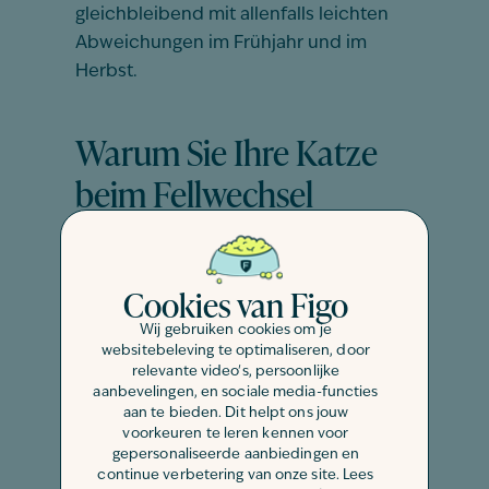
gleichbleibend mit allenfalls leichten
Abweichungen im Frühjahr und im
Herbst.
Warum Sie Ihre Katze
beim Fellwechsel
unterstützen sollten
Cookies van Figo
Der Fellwechsel ist für den Körper Ihrer
Katze mit einer gewissen Belastung
Wij gebruiken cookies om je
verbunden. Immerhin muss ihr
websitebeleving te optimaliseren, door
relevante video's, persoonlijke
Organismus in kurzer Zeit sehr viele
aanbevelingen, en sociale media-functies
neue Haare bilden. Um Ihrem
aan te bieden. Dit helpt ons jouw
Vierbeiner das zu erleichtern und das
voorkeuren te leren kennen voor
gepersonaliseerde aanbiedingen en
Nachwachsen gesunder Haare zu
continue verbetering van onze site. Lees