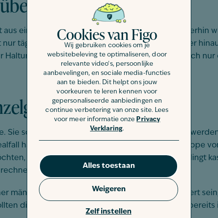
überlegt sein
Cookies van Figo
ht aus einer Laune heraus angeschafft werden. Immerhin w
icht nur täglich gefüttert werden. Sie brauchen darüber hi
Wij gebruiken cookies om je
websitebeleving te optimaliseren, door
er Haltung verbundenen Aufwand und kaufen Sie sich nur 
relevante video's, persoonlijke
aanbevelingen, en sociale media-functies
aan te bieden. Dit helpt ons jouw
voorkeuren te leren kennen voor
nzelgänger
gepersonaliseerde aanbiedingen en
continue verbetering van onze site. Lees
voor meer informatie onze
Privacy
Verklaring
.
 Sie sollten daher auf keinen Fall alleine gehalten werde
alfall halten Sie die Vierbeiner jedoch in einer Gruppe v
en, sollten die Männchen in der Gruppe unbedingt kastri
Alles toestaan
s rechnen müssen.
Weigeren
männlichen Gruppe leben, sollten sie alle kastriert sein
llten die Männchen schnellstmöglich, bestenfalls bereits 
Zelf instellen