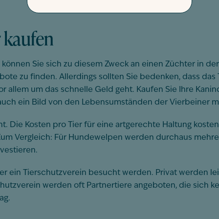
 kaufen
können Sie sich zu diesem Zweck an einen Züchter in der
e zu finden. Allerdings sollten Sie bedenken, dass das T
r allem um das schnelle Geld geht. Kaufen Sie Ihre Kanin
 auch ein Bild von den Lebensumständen der Vierbeiner 
cht. Die Kosten pro Tier für eine artgerechte Haltung kost
 Zum Vergleich: Für Hundewelpen werden durchaus mehre
nvestieren.
der ein Tierschutzverein besucht werden. Privat werden l
hutzverein werden oft Partnertiere angeboten, die sich k
ag.