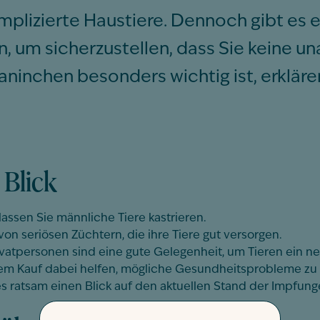
plizierte Haustiere. Dennoch gibt es ei
n, um sicherzustellen, dass Sie keine
ninchen besonders wichtig ist, erkläre
 Blick
lassen Sie männliche Tiere kastrieren.
von seriösen Züchtern, die ihre Tiere gut versorgen.
vatpersonen sind eine gute Gelegenheit, um Tieren ein n
em Kauf dabei helfen, mögliche Gesundheitsprobleme zu e
s ratsam einen Blick auf den aktuellen Stand der Impfung