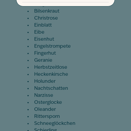
Berglorbeer
Bilsenkraut
Christrose
Einblatt
Eibe
Eisenhut
Engelstrompete
Fingerhut
Geranie
Herbstzeitlose
Heckenkirsche
Holunder
Nachtschatten
Narzisse
Osterglocke
Oleander
Rittersporn
Schneeglöckchen
Schierling