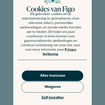
Auch wenn Sie sich an den
Cookies van Figo
farbenfrohen Blüten dieser Pflanzen
Wij gebruiken cookies om je
erfreuen, sollten Sie daher unbedingt
websitebeleving te optimaliseren, door
darauf achten, dass diese stets
relevante video's, persoonlijke
außerhalb der Reichweite Ihrer
aanbevelingen, en sociale media-functies
aan te bieden. Dit helpt ons jouw
Kaninchen stehen. Die Liste an für
voorkeuren te leren kennen voor
Kaninchen giftigen Pflanzen ist lang,
gepersonaliseerde aanbiedingen en
sodass eine vollständige Auflistung an
continue verbetering van onze site. Lees
voor meer informatie onze
Privacy
dieser Stelle kaum möglich ist. Im
Verklaring
.
Zweifel ist es daher immer besser,
vorsichtig zu sein und Pflanzen
sicherheitshalber zu entfernen.
Alles toestaan
Unter anderem zählen folgende
Pflanzen zu den für Kaninchen giftigen
Weigeren
Lebensmitteln:
Zelf instellen
Aronstab