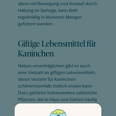
allem viel Bewegung und Auslauf durch
Haltung im Gehege, kann Kohl
regelmäßig in kleineren Mengen
gefüttert werden.
Giftige Lebensmittel für
Kaninchen
Neben unverträglichen gibt es auch
eine Vielzahl an giftigen Lebensmitteln,
deren Verzehr für Kaninchen
schlimmstenfalls tödlich enden kann.
Dazu gehören insbesondere zahlreiche
Pflanzen, die in Haus und Garten häufig
vorzufinden sind.