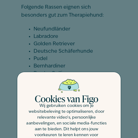
Folgende Rassen eignen sich
besonders gut zum Therapiehund:
Neufundländer
Labradore
Golden Retriever
Deutsche Schäferhunde
Pudel
Bernhardiner
Border Collies
Magyar Vizslas
Beagle
Cookies van Figo
Leonberger
Malteser
Wij gebruiken cookies om je
websitebeleving te optimaliseren, door
relevante video's, persoonlijke
Was die richtige Größe von
aanbevelingen, en sociale media-functies
Therapiehunden angeht, gilt es in erster
aan te bieden. Dit helpt ons jouw
Linie den künftigen Einsatzzweck zu
voorkeuren te leren kennen voor