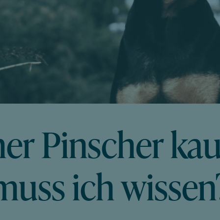
er Pinscher kau
muss ich wissen