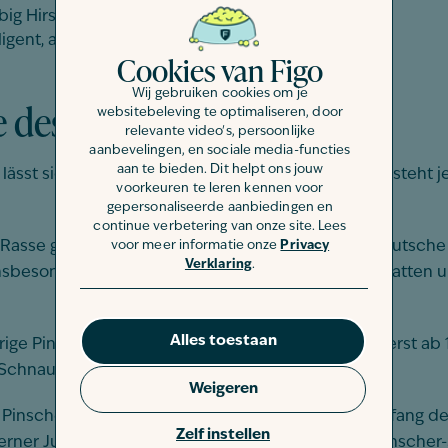
rbig Hirschbraun, Rotbraun bis Dunkelrotbraun
lligent, ausgeglichen, anpassungsfähig
Cookies van Figo
Wij gebruiken cookies om je
e des Deutschen Pinschers
websitebeleving te optimaliseren, door
relevante video's, persoonlijke
aanbevelingen, en sociale media-functies
aan te bieden. Dit helpt ons jouw
ässt sich nicht mehr eindeutig nachvollziehen. Es steht j
voorkeuren te leren kennen voor
gepersonaliseerde aanbiedingen en
continue verbetering van onze site. Lees
voor meer informatie onze
Privacy
e Rasse gegen Ende des 19. Jahrhunderts, als der Deutsc
Verklaring
.
nsbesondere darin, die Ställe zu bewachen sowie Ratten 
Alles toestaan
arige Pinscher übrigens noch zu einer Rasse. Denn erst a
 Schnauzer um.
Weigeren
 Pinscher allerdings zunehmend an Bedeutung. Anfang der
Zelf instellen
Werner Jung, dem damaligen Hauptzuchtwart des Pinscher-