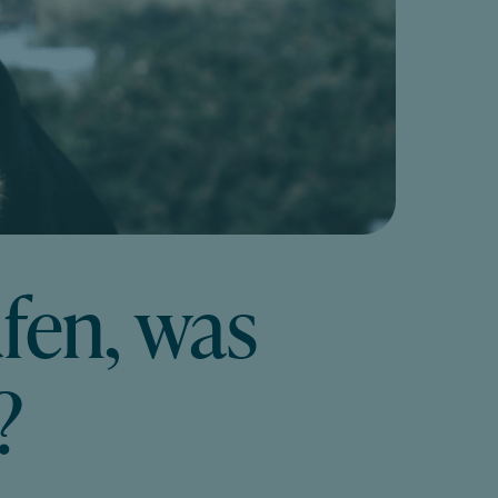
fen, was
?