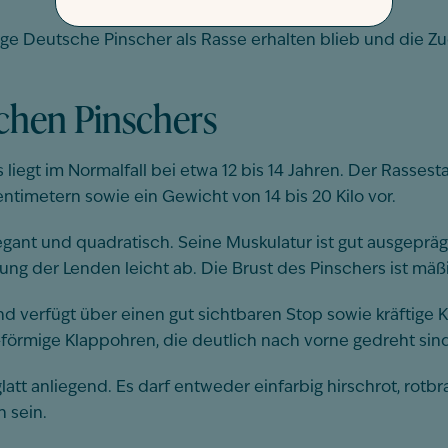
ge Deutsche Pinscher als Rasse erhalten blieb und die Zu
chen Pinschers
egt im Normalfall bei etwa 12 bis 14 Jahren. Der Rassest
timetern sowie ein Gewicht von 14 bis 20 Kilo vor.
gant und quadratisch. Seine Muskulatur ist gut ausgepräg
ung der Lenden leicht ab. Die Brust des Pinschers ist mäßi
nd verfügt über einen gut sichtbaren Stop sowie kräftige 
förmige Klappohren, die deutlich nach vorne gedreht sind
 glatt anliegend. Es darf entweder einfarbig hirschrot, rot
 sein.