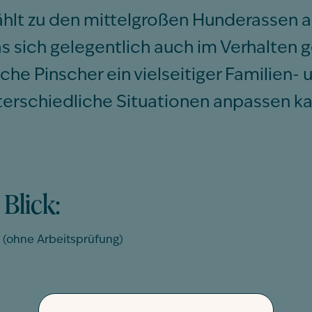
hlt zu den mittelgroßen Hunderassen aus
s sich gelegentlich auch im Verhalten g
he Pinscher ein vielseitiger Familien- 
terschiedliche Situationen anpassen ka
Blick:
84 (ohne Arbeitsprüfung)