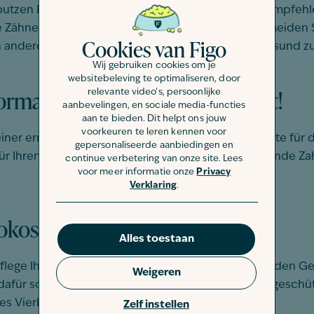
en Ihres Vierbeiners als überflüssig. Tierärzte empfeh
 die Zähne Ihres Vierbeiners also regelmäßig und vermeid
Cookies van Figo
 andere Möglichkeiten, die Zähne Ihres Hundes gesund zu
Wij gebruiken cookies om je
websitebeleving te optimaliseren, door
rmale Zahnpasta? Lieber nicht!
relevante video's, persoonlijke
aanbevelingen, en sociale media-functies
aan te bieden. Dit helpt ons jouw
voorkeuren te leren kennen voor
er ernst und verwenden Sie hochwertige Produkte für die
gepersonaliseerde aanbiedingen en
ür Ihren Hund giftig und enthält Fluorid. Eine passende Z
continue verbetering van onze site. Lees
voor meer informatie onze
Privacy
Verklaring
.
okosnussöl
Alles toestaan
pflege Ihres Vierbeiners. Die meisten Hunde lieben den 
Weigeren
 dafür sorgen, dass die Zähne Ihres Vierbeiners gut gesch
es Vierbeiners also Kokosöl anwenden.
Zelf instellen