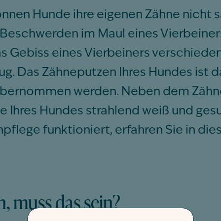
nen Hunde ihre eigenen Zähne nicht s
 Beschwerden im Maul eines Vierbeine
s Gebiss eines Vierbeiners verschieden
ug. Das Zähneputzen Ihres Hundes ist da
 übernommen werden. Neben dem Zähne
e Ihres Hundes strahlend weiß und gesu
flege funktioniert, erfahren Sie in dies
, muss das sein?