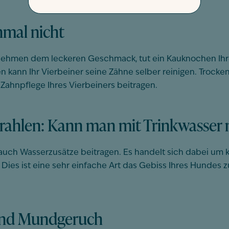
hmal nicht
Nehmen dem leckeren Geschmack, tut ein Kauknochen Ihre
ann Ihr Vierbeiner seine Zähne selber reinigen. Trocken
ahnpflege Ihres Vierbeiners beitragen.
rahlen: Kann man mit Trinkwasser 
uch Wasserzusätze beitragen. Es handelt sich dabei um kl
Dies ist eine sehr einfache Art das Gebiss Ihres Hundes z
und Mundgeruch