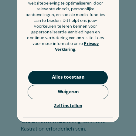
zum Tierarzt zu gehen. Welche der
websitebeleving te optimaliseren, door
folgenden Behandlungen gewählt wird,
relevante video's, persoonlijke
aanbevelingen, en sociale media-functies
hängt von der Ursache und der
aan te bieden. Dit helpt ons jouw
Schwere der Erkrankungen ab.
voorkeuren te leren kennen voor
gepersonaliseerde aanbiedingen en
continue verbetering van onze site. Lees
Medikamente
voor meer informatie onze
Privacy
Leidet Dein Hund an einer
Verklaring
.
medizinischen Erkrankung, die ihn viel
trinken lässt? Dann kann eine
Medikation notwendig sein.
Alles toestaan
Tierarztkosten:
zum Be
ispiel Diagnostik
für Diabetes mellitus, ungefähr 500 €
Weigeren
Kastration
Zelf instellen
Leidet Dein Hund an einer
Gebärmutterentzündung, kann eine
Kastration erforderlich sein.